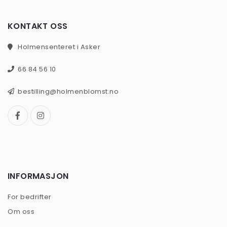
KONTAKT OSS
Holmensenteret i Asker
66 84 56 10
bestilling@holmenblomst.no
INFORMASJON
For bedrifter
Om oss