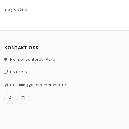
Sløyfebånd.
KONTAKT OSS
Holmensenteret i Asker
66 84 56 10
bestilling@holmenblomst.no