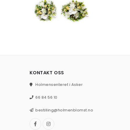
KONTAKT OSS
Holmensenteret i Asker
66 84 56 10
bestilling@holmenblomst.no