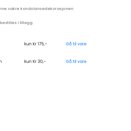
nne vakre kondolansedekorasjonen.
stilles i tillegg.
kun Kr 175,-
Gå til vare
n
kun Kr 30,-
Gå til vare